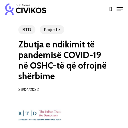
Skip
Men
to
search
Close
main
Menu
content
BTD
Projekte
Zbutja e ndikimit të
pandemisë COVID-19
në OSHC-të që ofrojnë
shërbime
26/04/2022