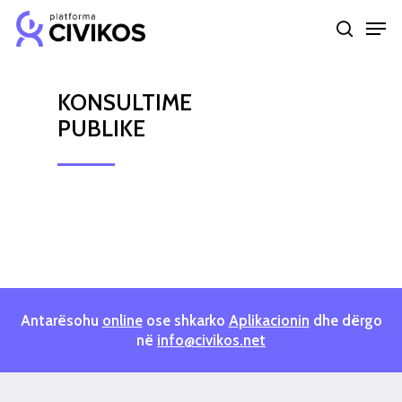
Skip
Men
to
search
Close
main
Menu
content
KONSULTIME
PUBLIKE
Antarësohu
online
ose shkarko
Aplikacionin
dhe dërgo
në
info@civikos.net