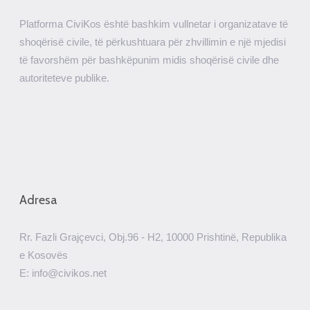
Platforma CiviKos është bashkim vullnetar i organizatave të
shoqërisë civile, të përkushtuara për zhvillimin e një mjedisi
të favorshëm për bashkëpunim midis shoqërisë civile dhe
autoriteteve publike.
Adresa
Rr. Fazli Grajçevci, Obj.96 - H2, 10000 Prishtinë, Republika
e Kosovës
E: info@civikos.net