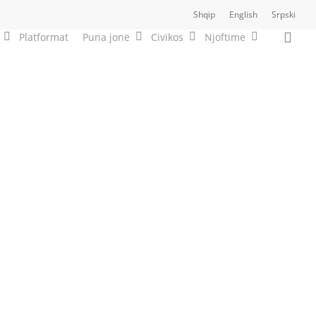
Shqip
English
Srpski
sea
Platformat
Puna jonë
Civikos
Njoftime
Kadriu
Alutrim