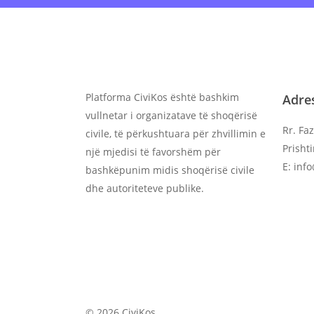
Antarësohu
onl
Platforma CiviKos është bashkim
Adre
vullnetar i organizatave të shoqërisë
Rr. Faz
civile, të përkushtuara për zhvillimin e
Prisht
një mjedisi të favorshëm për
E: inf
bashkëpunim midis shoqërisë civile
dhe autoriteteve publike.
© 2026 CiviKos.