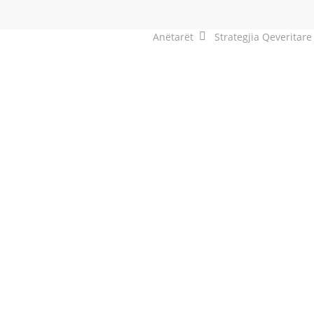
Anëtarët
Strategjia Qeveritare
Gojani
Albanë Hoti
Aurela 