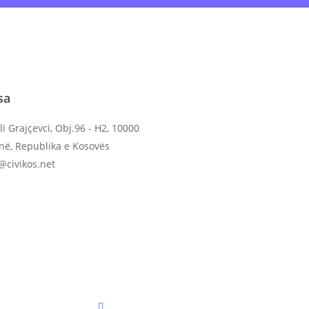
ine
ose shkarko
Aplikacionin
dhe dërgo në
sa
li Grajçevci, Obj.96 - H2, 10000
inë, Republika e Kosovës
o@civikos.net
twitter