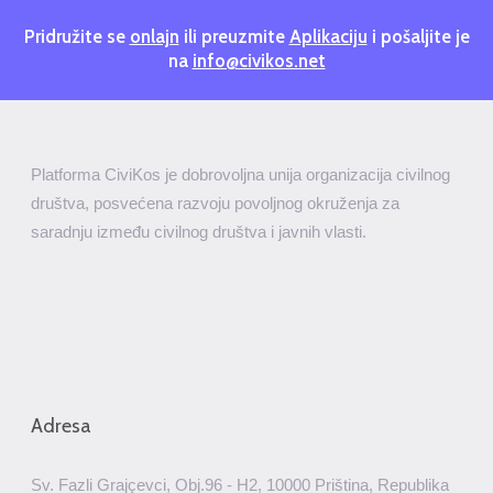
Pridružite se
onlajn
ili preuzmite
Aplikaciju
i pošaljite je
na
info@civikos.net
Platforma CiviKos je dobrovoljna unija organizacija civilnog
društva, posvećena razvoju povoljnog okruženja za
saradnju između civilnog društva i javnih vlasti.
Adresa
Sv. Fazli Grajçevci, Obj.96 - H2, 10000 Priština, Republika