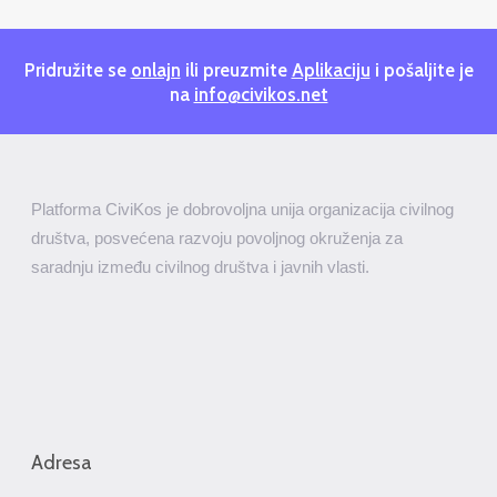
Pridružite se
onlajn
ili preuzmite
Aplikaciju
i pošaljite je
na
info@civikos.net
Platforma CiviKos je dobrovoljna unija organizacija civilnog
društva, posvećena razvoju povoljnog okruženja za
saradnju između civilnog društva i javnih vlasti.
Adresa