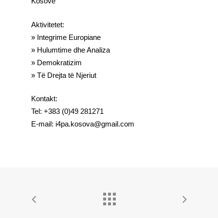
Kosovë
Aktivitetet:
» Integrime Europiane
» Hulumtime dhe Analiza
» Demokratizim
» Të Drejta të Njeriut
Kontakt:
Tel: +383 (0)49 281271
E-mail: i4pa.kosova@gmail.com