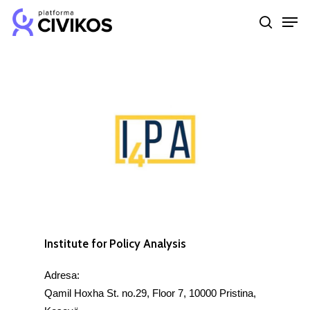
Skip
Men
to
search
Close
main
Menu
content
Institute for Policy Analysis
Adresa:
Qamil Hoxha St. no.29, Floor 7, 10000 Pristina,