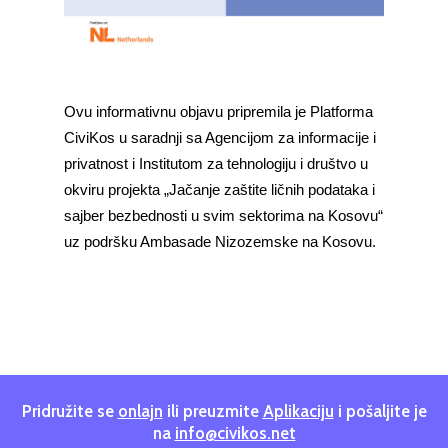
Ovu informativnu objavu pripremila je Platforma
CiviKos u saradnji sa Agencijom za informacije i
privatnost i Institutom za tehnologiju i društvo u
okviru projekta „Jačanje zaštite ličnih podataka i
sajber bezbednosti u svim sektorima na Kosovu“
uz podršku Ambasade Nizozemske na Kosovu.
Pridružite se
onlajn
ili preuzmite
Aplikaciju
i pošaljite je
na
info@civikos.net