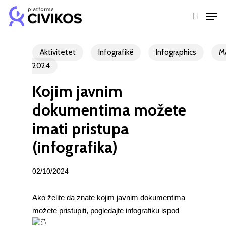
Skip
Men
to
search
Close
main
Menu
content
Aktivitetet
Infografikë
Infographics
M
2024
Kojim javnim
dokumentima možete
imati pristupa
(infografika)
02/10/2024
Ako želite da znate kojim javnim dokumentima
možete pristupiti, pogledajte infografiku ispod