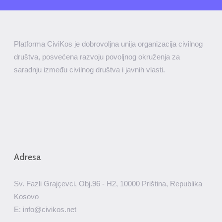
Platforma CiviKos je dobrovoljna unija organizacija civilnog
društva, posvećena razvoju povoljnog okruženja za
saradnju između civilnog društva i javnih vlasti.
Adresa
Sv. Fazli Grajçevci, Obj.96 - H2, 10000 Priština, Republika
Kosovo
E: info@civikos.net