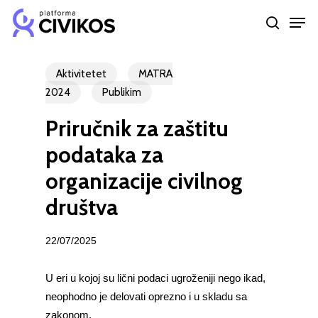
Skip
Men
to
search
Close
main
Menu
content
Aktivitetet
MATRA
2024
Publikim
Priručnik za zaštitu
podataka za
organizacije civilnog
društva
22/07/2025
U eri u kojoj su lični podaci ugroženiji nego ikad,
neophodno je delovati oprezno i u skladu sa
zakonom.