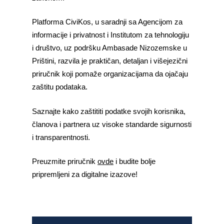
Platforma CiviKos, u saradnji sa Agencijom za
informacije i privatnost i Institutom za tehnologiju
i društvo, uz podršku Ambasade Nizozemske u
Prištini, razvila je praktičan, detaljan i višejezični
priručnik koji pomaže organizacijama da ojačaju
zaštitu podataka.
Saznajte kako zaštititi podatke svojih korisnika,
članova i partnera uz visoke standarde sigurnosti
i transparentnosti.
Preuzmite priručnik
ovde
i budite bolje
pripremljeni za digitalne izazove!