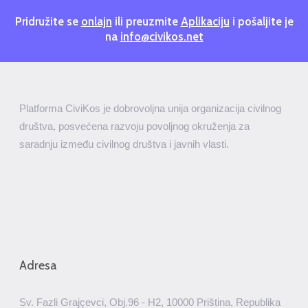
Pridružite se
onlajn
ili preuzmite
Aplikaciju
i pošaljite je
na
info@civikos.net
Platforma CiviKos je dobrovoljna unija organizacija civilnog
društva, posvećena razvoju povoljnog okruženja za
saradnju između civilnog društva i javnih vlasti.
Adresa
Sv. Fazli Grajçevci, Obj.96 - H2, 10000 Priština, Republika