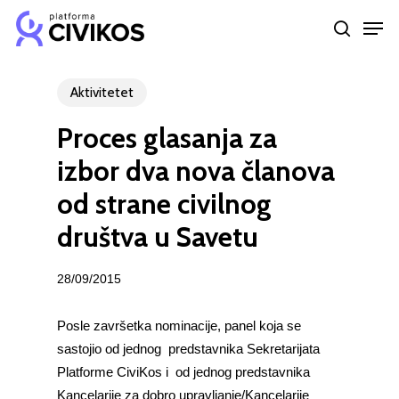
Skip
Men
to
search
Close
main
Menu
content
Aktivitetet
Proces glasanja za
izbor dva nova članova
od strane civilnog
društva u Savetu
28/09/2015
Posle završetka nominacije, panel koja se
sastojio od jednog predstavnika Sekretarijata
Platforme CiviKos i od jednog predstavnika
Kancelarije za dobro upravljanje/Kancelarije