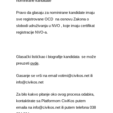
nominirane kandidate
Pravo da glasaju za nominirane kandidate imaju
sve registrovane OCD na osnovu Zakona o
slobodi udruživanja u NVO , koje imaju certifikat
registracije NVO-a.
Glasački listićkao i biografije kandidata se može
preuzeti
ovde
.
Gasanje se vrši na email votimi@civikos.net ili
info@civikos.net
Za bilo kakvo pitanje oko ovog procesa odabira,
kontaktirate sa Platformom CiviKos putem
emaila na info@civikos.net ili putem telefona 038