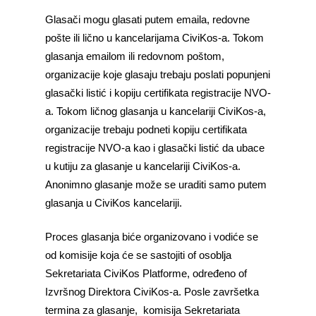
Glasači mogu glasati putem emaila, redovne
pošte ili lično u kancelarijama CiviKos-a. Tokom
glasanja emailom ili redovnom poštom,
organizacije koje glasaju trebaju poslati popunjeni
glasački listić i kopiju certifikata registracije NVO-
a. Tokom ličnog glasanja u kancelariji CiviKos-a,
organizacije trebaju podneti kopiju certifikata
registracije NVO-a kao i glasački listić da ubace
u kutiju za glasanje u kancelariji CiviKos-a.
Anonimno glasanje može se uraditi samo putem
glasanja u CiviKos kancelariji.
Proces glasanja biće organizovano i vodiće se
od komisije koja će se sastojiti of osoblja
Sekretariata CiviKos Platforme, određeno of
Izvršnog Direktora CiviKos-a. Posle završetka
termina za glasanje, komisija Sekretariata