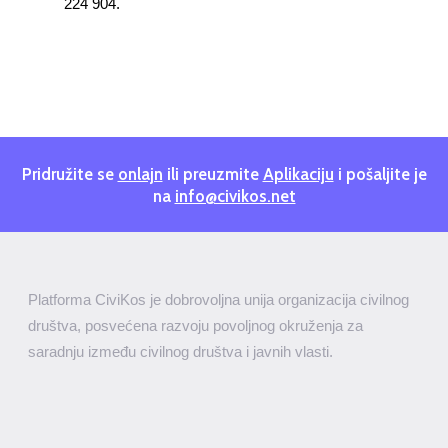
224 904.
Pridružite se
onlajn
ili preuzmite
Aplikaciju
i pošaljite je
na
info@civikos.net
Platforma CiviKos je dobrovoljna unija organizacija civilnog
društva, posvećena razvoju povoljnog okruženja za
saradnju između civilnog društva i javnih vlasti.