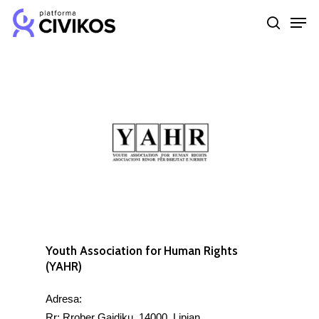
Skip
Men
to
search
Close
main
Menu
content
Youth Association for Human Rights
(YAHR)
Adresa:
Rr: Rrober Gajdiku, 14000, Lipjan