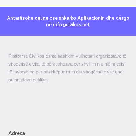
Antarësohu
online
ose shkarko
Aplikacionin
dhe dërgo
në
info@civikos.net
Platforma CiviKos është bashkim vullnetar i organizatave të
shoqërisë civile, të përkushtuara për zhvillimin e një mjedisi
të favorshëm për bashkëpunim midis shoqërisë civile dhe
autoriteteve publike.
Adresa