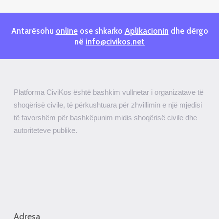
Antarësohu
online
ose shkarko
Aplikacionin
dhe dërgo
në
info@civikos.net
Platforma CiviKos është bashkim vullnetar i organizatave të
shoqërisë civile, të përkushtuara për zhvillimin e një mjedisi
të favorshëm për bashkëpunim midis shoqërisë civile dhe
autoriteteve publike.
Adresa