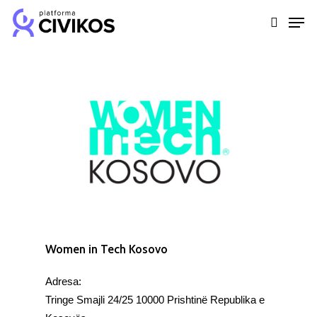
Skip
Men
to
search
Close
main
Menu
content
Women in Tech Kosovo
Adresa:
Tringe Smajli 24/25 10000 Prishtinë Republika e