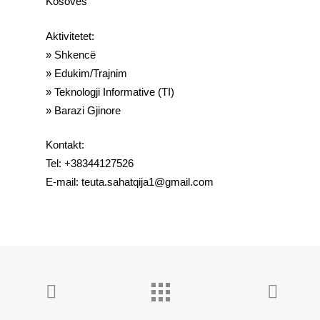
Kosovës
Aktivitetet:
» Shkencë
» Edukim/Trajnim
» Teknologji Informative (TI)
» Barazi Gjinore
Kontakt:
Tel: +38344127526
E-mail: teuta.sahatqija1@gmail.com