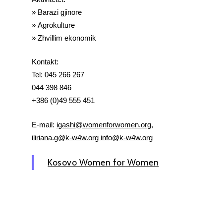
»
Barazi gjinore
» Agrokulture
» Zhvillim ekonomik
Kontakt:
Tel:
045 266 267
044 398 846
+386 (0)49 555 451
E-mail:
igashi@womenforwomen.org,
iliriana.g@k-w4w.org info@k-w4w.org
Kosovo Women for Women