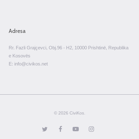
Adresa
Rr. Fazli Grajçevci, Obj.96 - H2, 10000 Prishtinë, Republika
e Kosovës
E: info@civikos.net
© 2026 CiviKos.
twitter
facebook
youtube
instagram