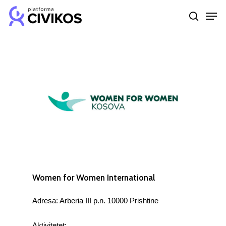
Skip
Men
to
search
Close
main
Menu
content
Women for Women International
Adresa: Arberia III p.n. 10000 Prishtine
Aktivitetet: