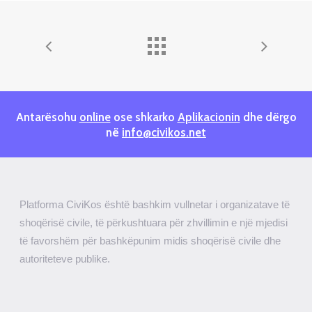
Antarësohu
online
ose shkarko
Aplikacionin
dhe dërgo
në
info@civikos.net
Platforma CiviKos është bashkim vullnetar i organizatave të
shoqërisë civile, të përkushtuara për zhvillimin e një mjedisi
të favorshëm për bashkëpunim midis shoqërisë civile dhe
autoriteteve publike.