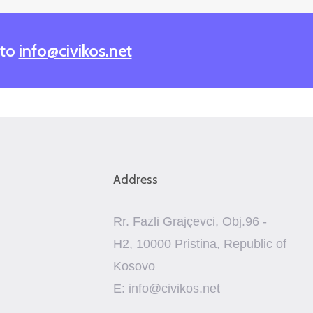
 to
info@civikos.net
Address
Rr. Fazli Grajçevci, Obj.96 -
H2, 10000 Pristina, Republic of
Kosovo
E: info@civikos.net