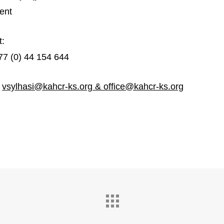
ent
t:
77 (0) 44 154 644
:
vsylhasi@kahcr-ks.org & office@kahcr-ks.org