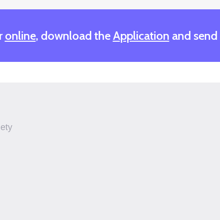
r
online
, download the
Application
and send
iety