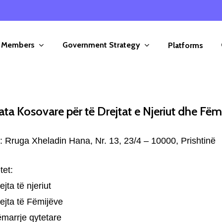
Members
Government Strategy
Platforms
ta Kosovare për të Drejtat e Njeriut dhe Fë
: Rruga Xheladin Hana, Nr. 13, 23/4 – 10000, Prishtinë
tet:
ejta të njeriut
ejta të Fëmijëve
ëmarrje qytetare