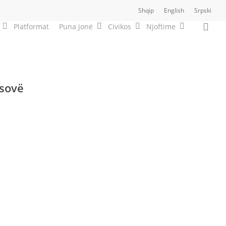
Shqip
English
Srpski
sea
Platformat
Puna jonë
Civikos
Njoftime
osovë