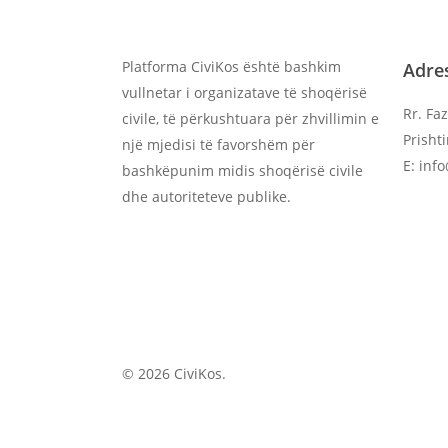
Platforma CiviKos është bashkim
Adre
vullnetar i organizatave të shoqërisë
Rr. Faz
civile, të përkushtuara për zhvillimin e
Prisht
një mjedisi të favorshëm për
E: inf
bashkëpunim midis shoqërisë civile
dhe autoriteteve publike.
© 2026 CiviKos.