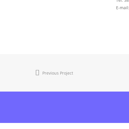
Tel: 3
E-mail
Previous Project
Antarësohu
onl