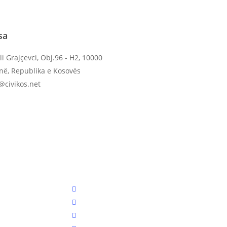
sa
li Grajçevci, Obj.96 - H2, 10000
inë, Republika e Kosovës
o@civikos.net
twitter
facebook
youtube