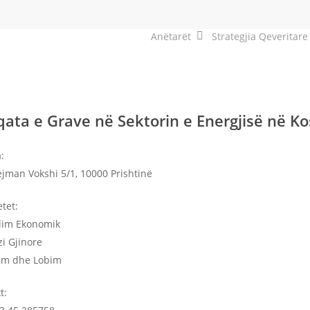
Anëtarët
Strategjia Qeveritare
ata e Grave në Sektorin e Energjisë në K
:
lejman Vokshi 5/1, 10000 Prishtinë
etet:
llim Ekonomik
zi Gjinore
im dhe Lobim
t: