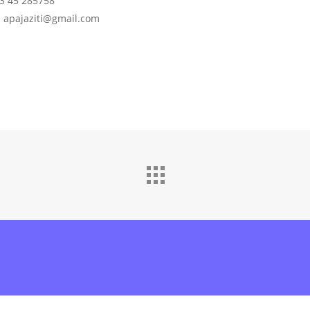
83 45 285758
: apajaziti@gmail.com
ine
ose shkarko
Aplikacionin
dhe dërgo në