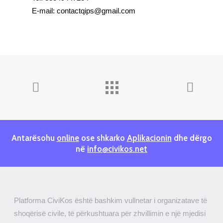
E-mail: contactqips@gmail.com
Antarësohu
online
ose shkarko
Aplikacionin
dhe dërgo
në
info@civikos.net
Platforma CiviKos është bashkim vullnetar i organizatave të
shoqërisë civile, të përkushtuara për zhvillimin e një mjedisi