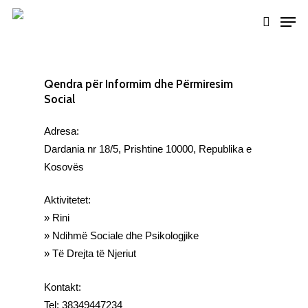
Skip
Men
to
search
Close
main
Menu
content
Qendra për Informim dhe Përmiresim
Social
Adresa:
Dardania nr 18/5, Prishtine 10000, Republika e
Kosovës
Aktivitetet:
» Rini
» Ndihmë Sociale dhe Psikologjike
» Të Drejta të Njeriut
Kontakt:
Tel: 38349447234