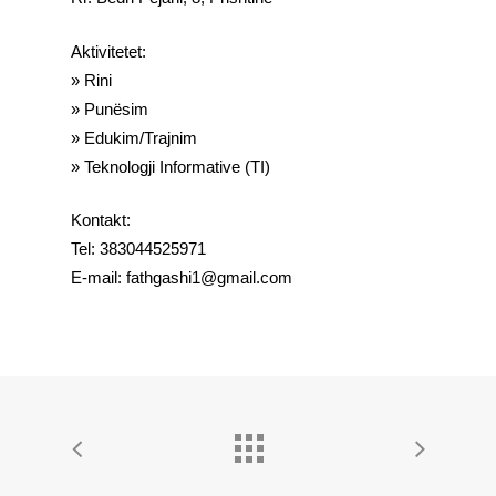
Aktivitetet:
» Rini
» Punësim
» Edukim/Trajnim
» Teknologji Informative (TI)
Kontakt:
Tel: 383044525971
E-mail: fathgashi1@gmail.com