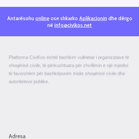
Antarësohu
online
ose shkarko
Aplikacionin
dhe dërgo
në
info@civikos.net
Platforma CiviKos është bashkim vullnetar i organizatave të
shoqërisë civile, të përkushtuara për zhvillimin e një mjedisi
të favorshëm për bashkëpunim midis shoqërisë civile dhe
autoriteteve publike.
Adresa