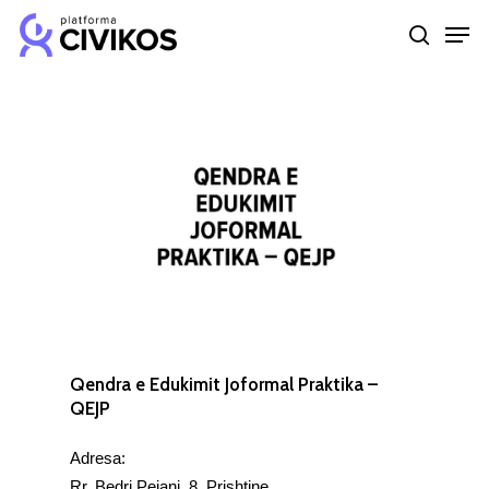
Skip
Men
to
search
Close
main
Menu
content
Qendra e Edukimit Joformal Praktika –
QEJP
Adresa:
Rr. Bedri Pejani, 8, Prishtine