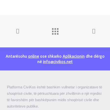
Antarësohu
online
ose shkarko
Aplikacionin
dhe dërgo
në
info@civikos.net
Platforma CiviKos është bashkim vullnetar i organizatave të
shoqërisë civile, të përkushtuara për zhvillimin e një mjedisi
të favorshëm për bashkëpunim midis shoqërisë civile dhe
autoriteteve publike.