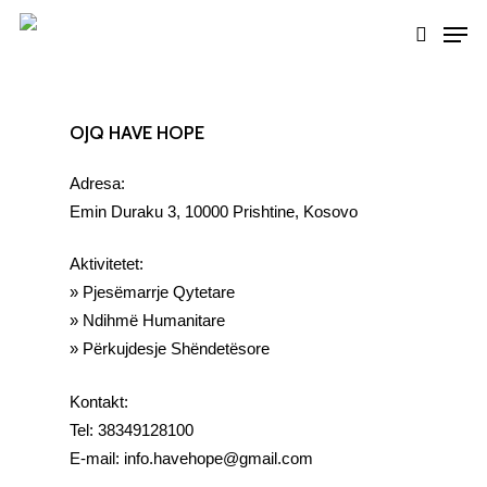
Skip
Men
to
search
Close
main
Menu
content
OJQ HAVE HOPE
Adresa:
Emin Duraku 3, 10000 Prishtine, Kosovo
Aktivitetet:
» Pjesëmarrje Qytetare
» Ndihmë Humanitare
» Përkujdesje Shëndetësore
Kontakt:
Tel: 38349128100
E-mail: info.havehope@gmail.com