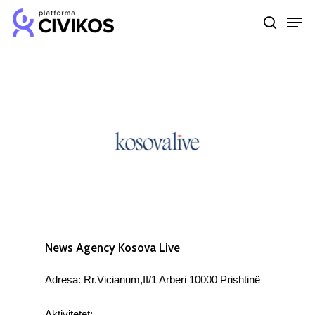
Skip
Men
to
search
Close
main
Menu
content
News Agency Kosova Live
Adresa: Rr.Vicianum,II/1 Arberi 10000 Prishtinë
Aktivitetet: