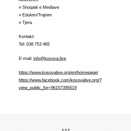
»
Shoqatë e Mediave
» Edukim/Trajnim
» Tjera
Kontakt:
Tel:
038 753 465
E-mail:
info@kosova.live
https://www.kosovalive.org/en/homepage/
https://www.facebook.com/kosovalive.org/?
view_public_for=9615739551
9