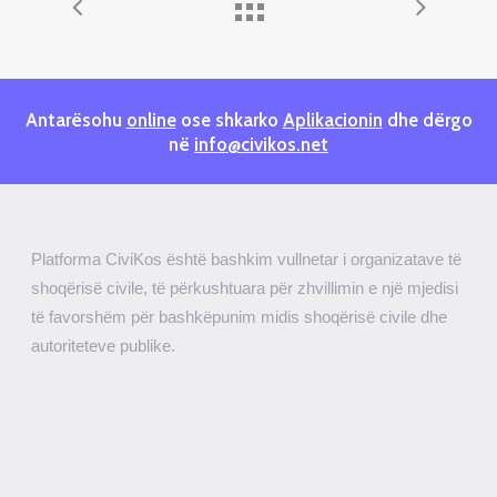
Antarësohu
online
ose shkarko
Aplikacionin
dhe dërgo
në
info@civikos.net
Platforma CiviKos është bashkim vullnetar i organizatave të
shoqërisë civile, të përkushtuara për zhvillimin e një mjedisi
të favorshëm për bashkëpunim midis shoqërisë civile dhe
autoriteteve publike.