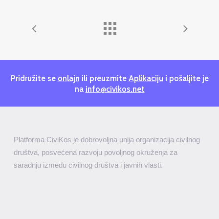
Pridružite se
onlajn
ili preuzmite
Aplikaciju
i pošaljite je
na
info@civikos.net
Platforma CiviKos je dobrovoljna unija organizacija civilnog
društva, posvećena razvoju povoljnog okruženja za
saradnju između civilnog društva i javnih vlasti.