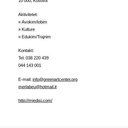
10 000, Kosova
Aktivitetet:
»
Avokim/lobim
» Kulture
» Edukim/Trajnim
Kontakt:
Tel:
038 220 439
044 143 001
E-mail:
info@greenartcenter.org
merlabeu@hotmail.it
http://mjedisi.com/