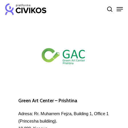
Skip
Men
to
search
Close
main
Menu
content
Green Art Center – Prishtina
Adresa: Rr. Muharrem Fejza, Building 1, Office 1
(Princesha buildiing).