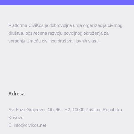
Platforma CiviKos je dobrovoljna unija organizacija civilnog
društva, posvećena razvoju povoljnog okruženja za
saradnju između civilnog društva i javnih vlasti.
Adresa
Sv. Fazli Grajçevci, Obj.96 - H2, 10000 Priština, Republika
Kosovo
E: info@civikos.net