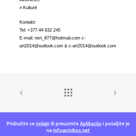
» Kulturë
Kontakt:
Tel: +377 44 632 245
E-mail: neri_877@hotmail.com c-
art2014@outlook.com & c-art2014@outlook.com
Pridružite se
onlajn
ili preuzmite
Aplikaciju
i pošaljite je
na
info@civikos.net