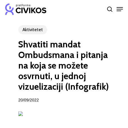
Skip
Men
to
search
Close
main
Menu
content
Aktivitetet
Shvatiti mandat
Ombudsmana i pitanja
na koja se možete
osvrnuti, u jednoj
vizuelizaciji (Infografik)
20/09/2022