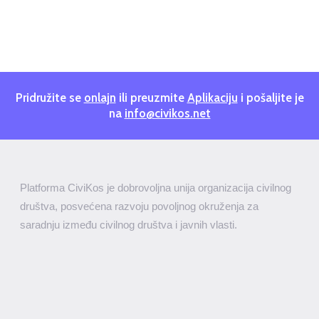
Pridružite se
onlajn
ili preuzmite
Aplikaciju
i pošaljite je
na
info@civikos.net
Platforma CiviKos je dobrovoljna unija organizacija civilnog
društva, posvećena razvoju povoljnog okruženja za
saradnju između civilnog društva i javnih vlasti.