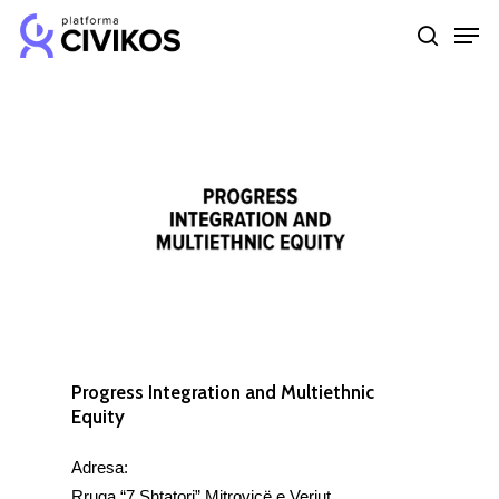
Skip
Men
to
search
Close
main
Menu
content
Progress Integration and Multiethnic
Equity
Adresa:
Rruga “7 Shtatori” Mitrovicë e Veriut