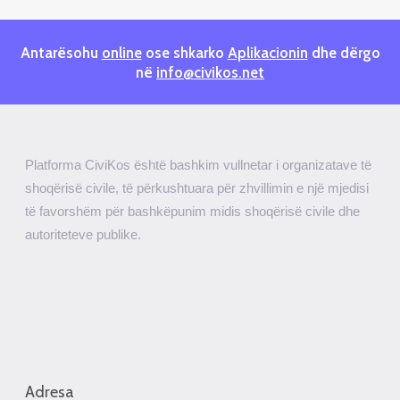
Antarësohu
online
ose shkarko
Aplikacionin
dhe dërgo
në
info@civikos.net
Platforma CiviKos është bashkim vullnetar i organizatave të
shoqërisë civile, të përkushtuara për zhvillimin e një mjedisi
të favorshëm për bashkëpunim midis shoqërisë civile dhe
autoriteteve publike.
Adresa