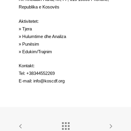
Republika e Kosovës
Aktivitetet:
» Tjera
» Hulumtime dhe Analiza
» Punësim
» Edukim/Trajnim
Kontakt:
Tel: +38344552269
E-mail: info@koscdf.org