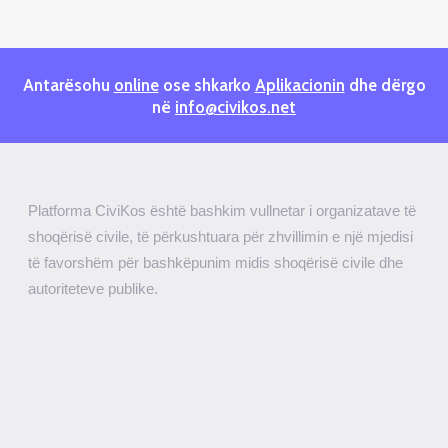
Antarësohu
online
ose shkarko
Aplikacionin
dhe dërgo
në
info@civikos.net
Platforma CiviKos është bashkim vullnetar i organizatave të
shoqërisë civile, të përkushtuara për zhvillimin e një mjedisi
të favorshëm për bashkëpunim midis shoqërisë civile dhe
autoriteteve publike.