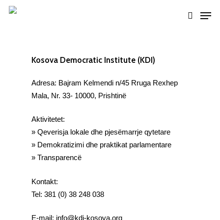
Skip
Men
to
search
Close
main
Menu
content
Kosova Democratic Institute (KDI)
Adresa: Bajram Kelmendi n/45 Rruga Rexhep
Mala, Nr. 33- 10000, Prishtinë
Aktivitetet:
»
Qeverisja lokale dhe pjesëmarrje qytetare
» Demokratizimi dhe praktikat parlamentare
» Transparencë
Kontakt:
Tel:
381 (0) 38 248 038
E-mail:
info@kdi-kosova.org