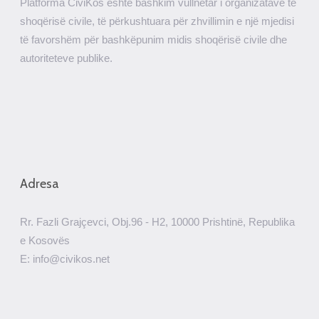
Platforma CiviKos është bashkim vullnetar i organizatave të
shoqërisë civile, të përkushtuara për zhvillimin e një mjedisi
të favorshëm për bashkëpunim midis shoqërisë civile dhe
autoriteteve publike.
Adresa
Rr. Fazli Grajçevci, Obj.96 - H2, 10000 Prishtinë, Republika
e Kosovës
E: info@civikos.net