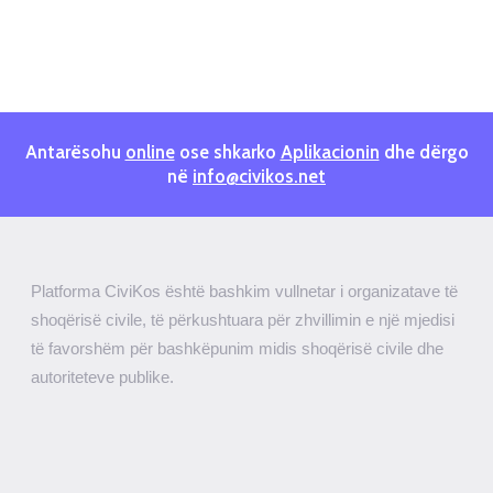
Antarësohu
online
ose shkarko
Aplikacionin
dhe dërgo
në
info@civikos.net
Platforma CiviKos është bashkim vullnetar i organizatave të
shoqërisë civile, të përkushtuara për zhvillimin e një mjedisi
të favorshëm për bashkëpunim midis shoqërisë civile dhe
autoriteteve publike.