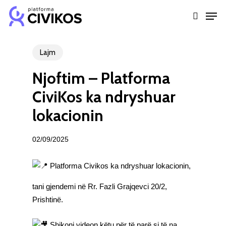
Skip
Men
to
search
Close
main
Menu
content
Lajm
Njoftim – Platforma
CiviKos ka ndryshuar
lokacionin
02/09/2025
Platforma Civikos
ka ndryshuar lokacionin,
tani gjendemi në Rr. Fazli Grajqevci 20/2,
Prishtinë.
Shikoni videon
këtu
për të parë si të na