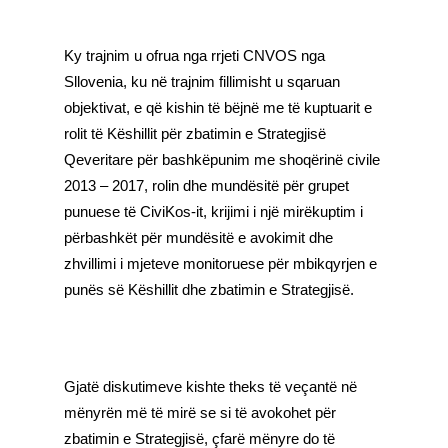
Ky trajnim u ofrua nga rrjeti CNVOS nga
Sllovenia, ku në trajnim fillimisht u sqaruan
objektivat, e që kishin të bëjnë me të kuptuarit e
rolit të Këshillit për zbatimin e Strategjisë
Qeveritare për bashkëpunim me shoqërinë civile
2013 – 2017, rolin dhe mundësitë për grupet
punuese të CiviKos-it, krijimi i një mirëkuptim i
përbashkët për mundësitë e avokimit dhe
zhvillimi i mjeteve monitoruese për mbikqyrjen e
punës së Këshillit dhe zbatimin e Strategjisë.
Gjatë diskutimeve kishte theks të veçantë në
mënyrën më të mirë se si të avokohet për
zbatimin e Strategjisë, çfarë mënyre do të