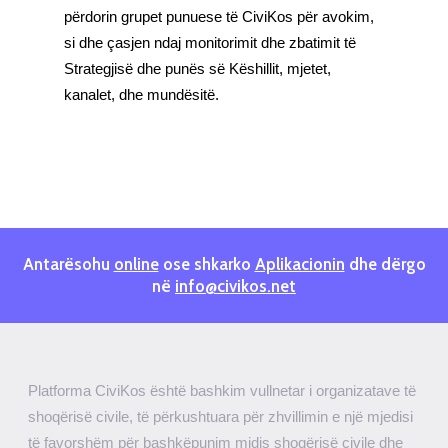
përdorin grupet punuese të CiviKos për avokim,
si dhe çasjen ndaj monitorimit dhe zbatimit të
Strategjisë dhe punës së Këshillit, mjetet,
kanalet, dhe mundësitë.
Antarësohu
online
ose shkarko
Aplikacionin
dhe dërgo
në
info@civikos.net
Platforma CiviKos është bashkim vullnetar i organizatave të
shoqërisë civile, të përkushtuara për zhvillimin e një mjedisi
të favorshëm për bashkëpunim midis shoqërisë civile dhe