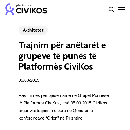
Skip
Men
to
search
Close
main
Menu
content
Aktivitetet
Trajnim për anëtarët e
grupeve të punës të
Platformës CiviKos
05/03/2015
Pas thirrjes për pjesëmarrje në Grupet Punuese
të Platformës CiviKos, më 05.03.2015 CiviKos
organizoi trajnimin e parë në Qendrën e
konferencave “Orion” në Prishtinë.