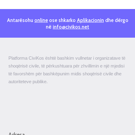
Antarësohu
online
ose shkarko
Aplikacionin
dhe dërgo
në
info@civikos.net
Platforma CiviKos është bashkim vullnetar i organizatave të
shoqërisë civile, të përkushtuara për zhvillimin e një mjedisi
të favorshëm për bashkëpunim midis shoqërisë civile dhe
autoriteteve publike.
Adresa