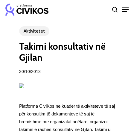
Skip
Men
to
search
Close
main
Menu
content
Aktivitetet
Takimi konsultativ në
Gjilan
30/10/2013
Platforma CiviKos ne kuadër të aktiviteteve të saj
për konsultim të dokumenteve të saj të
brendshme me organizatat anëtare, organizoi
takimin e radhës konsultativ në Gjilan. Takimi u