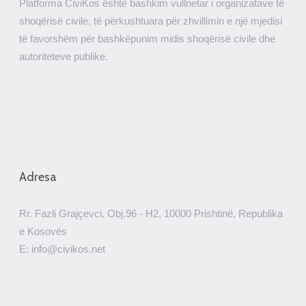
Platforma CiviKos është bashkim vullnetar i organizatave të
shoqërisë civile, të përkushtuara për zhvillimin e një mjedisi
të favorshëm për bashkëpunim midis shoqërisë civile dhe
autoriteteve publike.
Adresa
Rr. Fazli Grajçevci, Obj.96 - H2, 10000 Prishtinë, Republika
e Kosovës
E: info@civikos.net