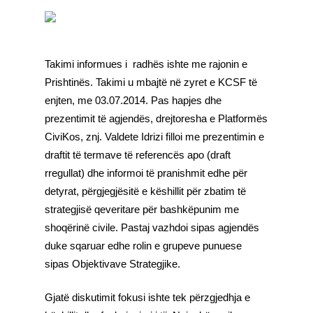
Takimi informues i radhës ishte me rajonin e
Prishtinës. Takimi u mbajtë në zyret e KCSF të
enjten, me 03.07.2014. Pas hapjes dhe
prezentimit të agjendës, drejtoresha e Platformës
CiviKos, znj. Valdete Idrizi filloi me prezentimin e
draftit të termave të referencës apo (draft
rregullat) dhe informoi të pranishmit edhe për
detyrat, përgjegjësitë e këshillit për zbatim të
strategjisë qeveritare për bashkëpunim me
shoqërinë civile. Pastaj vazhdoi sipas agjendës
duke sqaruar edhe rolin e grupeve punuese
sipas Objektivave Strategjike.
Gjatë diskutimit fokusi ishte tek përzgjedhja e