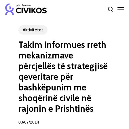
Skip
Men
to
search
Close
main
Menu
content
Aktivitetet
Takim informues rreth
mekanizmave
përcjellës të strategjisë
qeveritare për
bashkëpunim me
shoqërinë civile në
rajonin e Prishtinës
03/07/2014