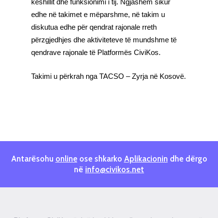
këshillit dhe funksionimi i tij. Ngjashëm sikur
edhe në takimet e mëparshme, në takim u
diskutua edhe për qendrat rajonale rreth
përzgjedhjes dhe aktiviteteve të mundshme të
qendrave rajonale të Platformës CiviKos.
Takimi u përkrah nga TACSO – Zyrja në Kosovë.
Antarësohu
online
ose shkarko
Aplikacionin
dhe dërgo
në
info@civikos.net