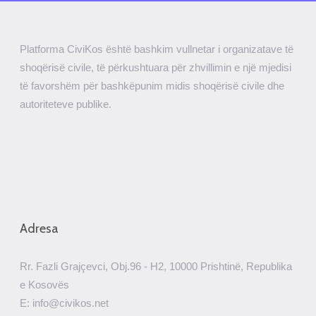
Platforma CiviKos është bashkim vullnetar i organizatave të
shoqërisë civile, të përkushtuara për zhvillimin e një mjedisi
të favorshëm për bashkëpunim midis shoqërisë civile dhe
autoriteteve publike.
Adresa
Rr. Fazli Grajçevci, Obj.96 - H2, 10000 Prishtinë, Republika
e Kosovës
E: info@civikos.net