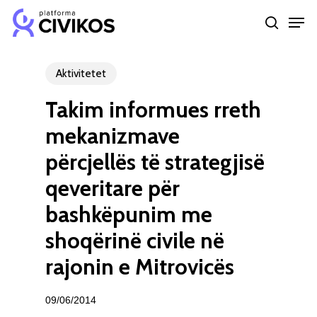
Skip
Men
to
search
Close
main
Menu
content
Aktivitetet
Takim informues rreth
mekanizmave
përcjellës të strategjisë
qeveritare për
bashkëpunim me
shoqërinë civile në
rajonin e Mitrovicës
09/06/2014