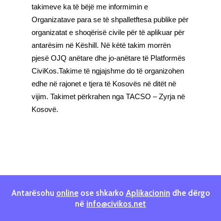
takimeve ka të bëjë me informimin e
Organizatave para se të shpalletftesa publike për
organizatat e shoqërisë civile për të aplikuar për
antarësim në Këshill. Në këtë takim morrën
pjesë OJQ anëtare dhe jo-anëtare të Platformës
CiviKos.Takime të ngjajshme do të organizohen
edhe në rajonet e tjera të Kosovës në ditët në
vijim. Takimet përkrahen nga TACSO – Zyrja në
Kosovë.
Antarësohu
online
ose shkarko
Aplikacionin
dhe dërgo
në
info@civikos.net