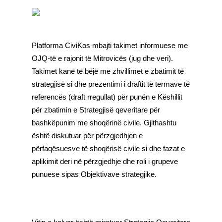
Platforma CiviKos mbajti takimet informuese me
OJQ-të e rajonit të Mitrovicës (jug dhe veri).
Takimet kanë të bëjë me zhvillimet e zbatimit të
strategjisë si dhe prezentimi i draftit të termave të
referencës (draft rregullat) për punën e Këshillit
për zbatimin e Strategjisë qeveritare për
bashkëpunim me shoqërinë civile. Gjithashtu
është diskutuar për përzgjedhjen e
përfaqësuesve të shoqërisë civile si dhe fazat e
aplikimit deri në përzgjedhje dhe roli i grupeve
punuese sipas Objektivave strategjike.