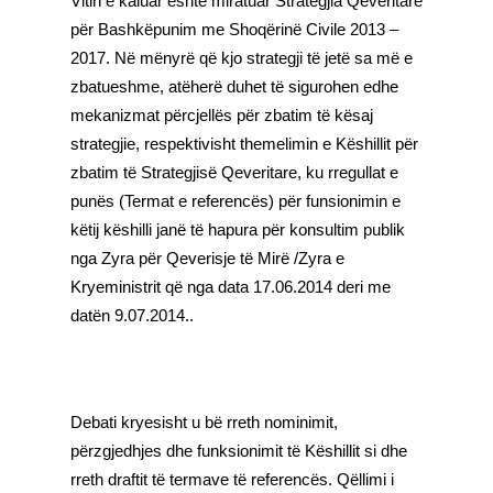
Vitin e kaluar është miratuar Strategjia Qeveritare
për Bashkëpunim me Shoqërinë Civile 2013 –
2017. Në mënyrë që kjo strategji të jetë sa më e
zbatueshme, atëherë duhet të sigurohen edhe
mekanizmat përcjellës për zbatim të kësaj
strategjie, respektivisht themelimin e Këshillit për
zbatim të Strategjisë Qeveritare, ku rregullat e
punës (Termat e referencës) për funsionimin e
këtij këshilli janë të hapura për konsultim publik
nga Zyra për Qeverisje të Mirë /Zyra e
Kryeministrit që nga data 17.06.2014 deri me
datën 9.07.2014..
Debati kryesisht u bë rreth nominimit,
përzgjedhjes dhe funksionimit të Këshillit si dhe
rreth draftit të termave të referencës. Qëllimi i