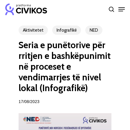
Skip
Men
to
search
Close
main
Menu
content
Aktivitetet
Infografikë
NED
Seria e punëtorive për
rritjen e bashkëpunimit
në proceset e
vendimarrjes të nivel
lokal (Infografikë)
17/08/2023