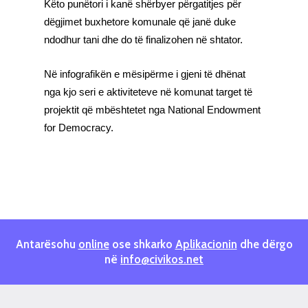
Këto punëtori i kanë shërbyer përgatitjes për
dëgjimet buxhetore komunale që janë duke
ndodhur tani dhe do të finalizohen në shtator.
Në infografikën e mësipërme i gjeni të dhënat
nga kjo seri e aktiviteteve në komunat target të
projektit që mbështetet nga
National Endowment
for Democrac
y.
Antarësohu
online
ose shkarko
Aplikacionin
dhe dërgo
në
info@civikos.net