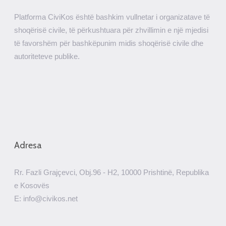
Platforma CiviKos është bashkim vullnetar i organizatave të
shoqërisë civile, të përkushtuara për zhvillimin e një mjedisi
të favorshëm për bashkëpunim midis shoqërisë civile dhe
autoriteteve publike.
Adresa
Rr. Fazli Grajçevci, Obj.96 - H2, 10000 Prishtinë, Republika
e Kosovës
E: info@civikos.net