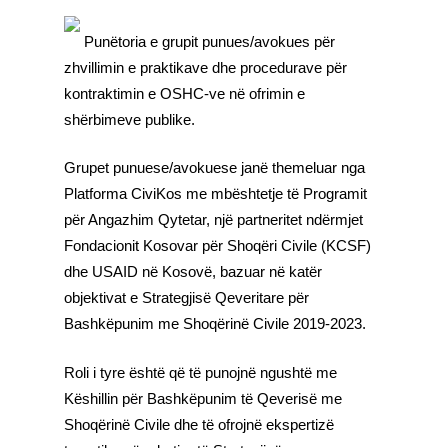
Punëtoria e grupit punues/avokues për
zhvillimin e praktikave dhe procedurave për
kontraktimin e OSHC-ve në ofrimin e
shërbimeve publike.
Grupet punuese/avokuese janë themeluar nga
Platforma CiviKos me mbështetje të Programit
për Angazhim Qytetar, një partneritet ndërmjet
Fondacionit Kosovar për Shoqëri Civile (KCSF)
dhe USAID në Kosovë, bazuar në katër
objektivat e Strategjisë Qeveritare për
Bashkëpunim me Shoqërinë Civile 2019-2023.
Roli i tyre është që të punojnë ngushtë me
Këshillin për Bashkëpunim të Qeverisë me
Shoqërinë Civile dhe të ofrojnë ekspertizë