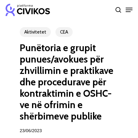
Skip
Men
to
search
Close
main
Menu
content
Aktivitetet
CEA
Punëtoria e grupit
punues/avokues për
zhvillimin e praktikave
dhe procedurave për
kontraktimin e OSHC-
ve në ofrimin e
shërbimeve publike
23/06/2023