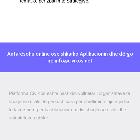
tematike për zbatim të Strategjisë.
Antarësohu
online
ose shkarko
Aplikacionin
dhe dërgo
në
info@civikos.net
Platforma CiviKos është bashkim vullnetar i organizatave të
shoqërisë civile, të përkushtuara për zhvillimin e një mjedisi
të favorshëm për bashkëpunim midis shoqërisë civile dhe
autoriteteve publike.