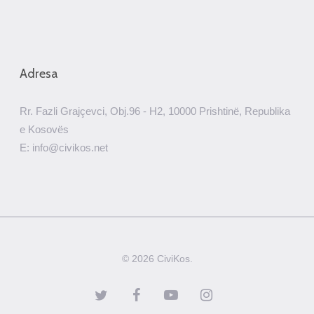
Adresa
Rr. Fazli Grajçevci, Obj.96 - H2, 10000 Prishtinë, Republika
e Kosovës
E: info@civikos.net
© 2026 CiviKos.
twitter
facebook
youtube
instagram