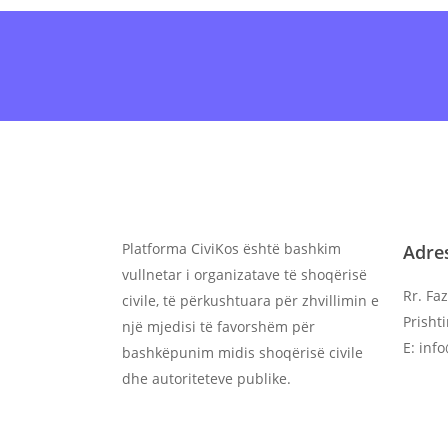
Antarësohu
onl
Platforma CiviKos është bashkim
Adre
vullnetar i organizatave të shoqërisë
Rr. Faz
civile, të përkushtuara për zhvillimin e
Prisht
një mjedisi të favorshëm për
E: inf
bashkëpunim midis shoqërisë civile
dhe autoriteteve publike.