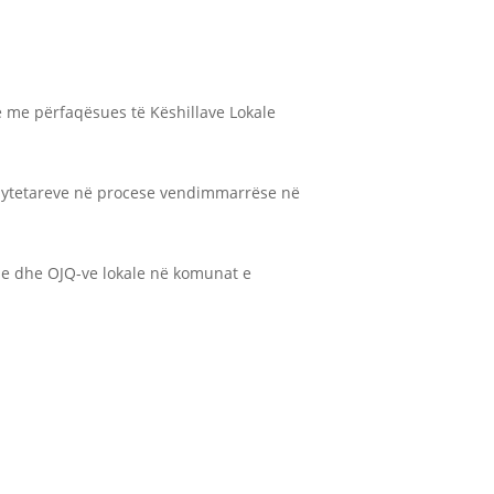
 me përfaqësues të Këshillave Lokale
ë qytetareve në procese vendimmarrëse në
le dhe OJQ-ve lokale në komunat e