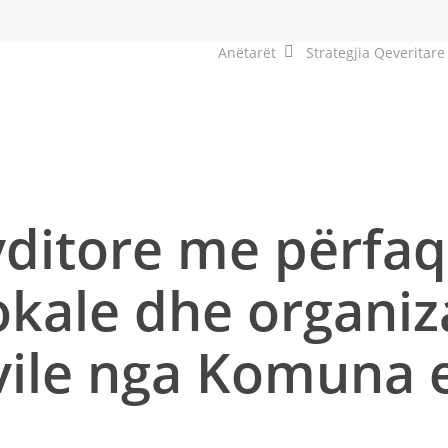
Anëtarët
Strategjia Qeveritare
yditore me përfaq
okale dhe organiz
vile nga Komuna 