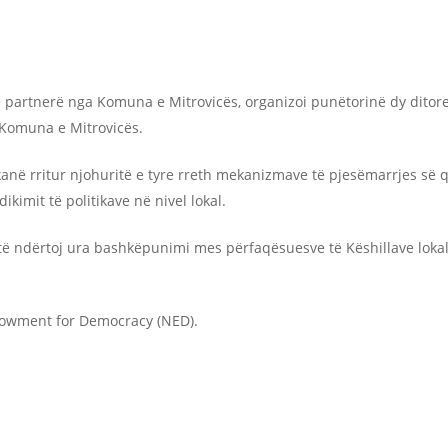
partnerë nga Komuna e Mitrovicës, organizoi punëtorinë dy ditore
 Komuna e Mitrovicës.
 kanë rritur njohuritë e tyre rreth mekanizmave të pjesëmarrjes s
ikimit të politikave në nivel lokal.
të ndërtoj ura bashkëpunimi mes përfaqësuesve të Këshillave loka
ndowment for Democracy (NED).