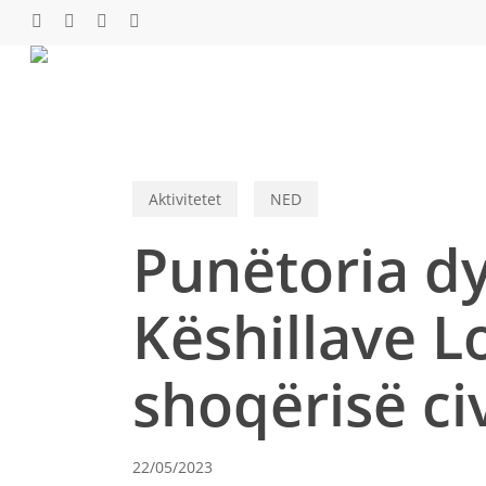
Skip
twitter
facebook
youtube
instagram
to
main
content
Aktivitetet
NED
Punëtoria d
Këshillave L
shoqërisë ci
22/05/2023