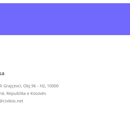
ine
ose shkarko
Aplikacionin
dhe dërgo në
sa
li Grajçevci, Obj.96 - H2, 10000
inë, Republika e Kosovës
o@civikos.net