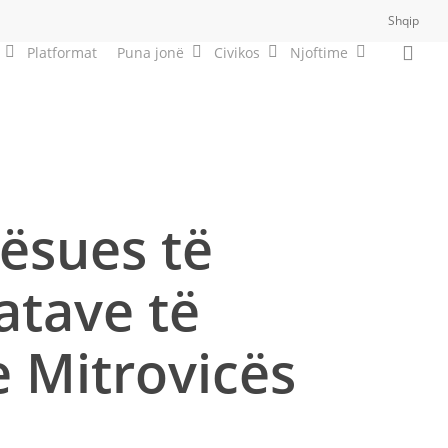
Shqip
sea
Platformat
Puna jonë
Civikos
Njoftime
ësues të
atave të
e Mitrovicës