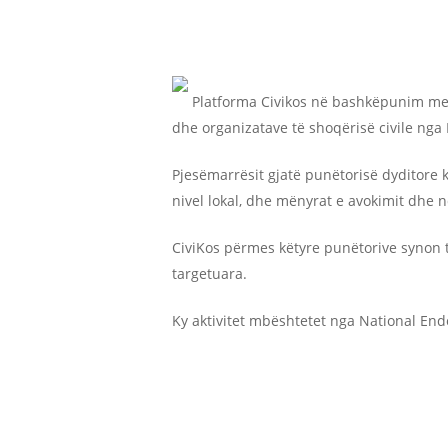
Platforma Civikos në bashkëpunim me 
dhe organizatave të shoqërisë civile nga
Pjesëmarrësit gjatë punëtorisë dyditore
nivel lokal, dhe mënyrat e avokimit dhe nd
CiviKos përmes këtyre punëtorive synon 
targetuara.
Ky aktivitet mbështetet nga National E