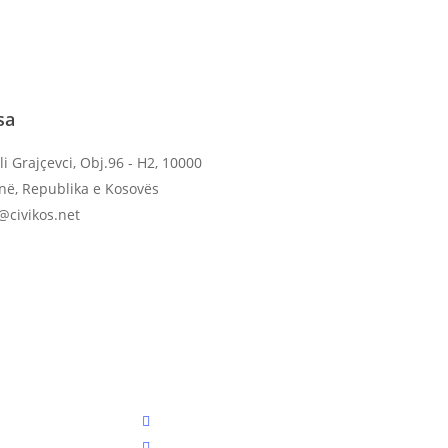
sa
li Grajçevci, Obj.96 - H2, 10000
inë, Republika e Kosovës
o@civikos.net
twitter
facebook