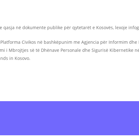
 qasja në dokumente publike për qytetarët e Kosovës, lexoje infog
 Platforma Civikos në bashkëpunim me Agjencia për Informim dhe Pr
imi i Mbrojtjes së të Dhënave Personale dhe Sigurisë Kibernetike në
nds in Kosovo.
ine
ose shkarko
Aplikacionin
dhe dërgo në