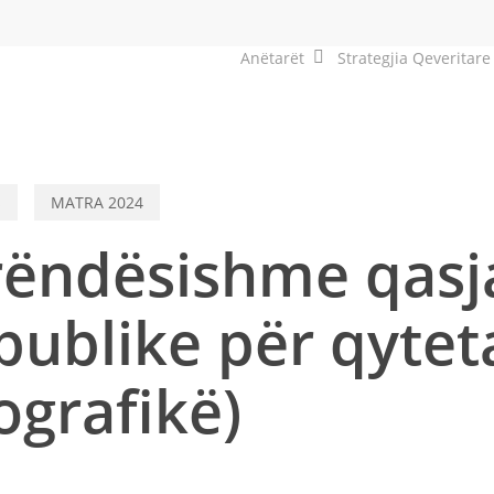
Anëtarët
Strategjia Qeveritare
s
MATRA 2024
 rëndësishme qasj
ublike për qyteta
ografikë)