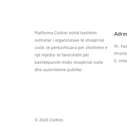
Platforma CiviKos është bashkim
Adre
vullnetar i organizatave të shoqërisë
Rr. Faz
civile, të përkushtuara për zhvillimin e
Prisht
një mjedisi të favorshëm për
E: inf
bashkëpunim midis shoqërisë civile
dhe autoriteteve publike.
© 2026 CiviKos.