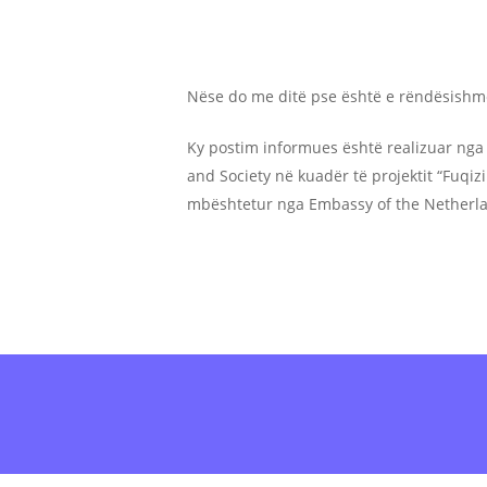
Nëse do me ditë pse është e rëndësishme
Ky postim informues është realizuar nga
and Society në kuadër të projektit “Fuqiz
mbështetur nga Embassy of the Netherla
Antarësohu
onl