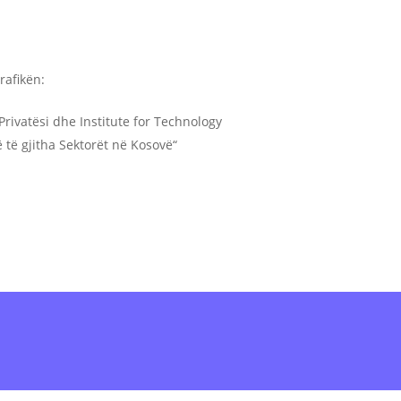
rafikën:
ivatësi dhe Institute for Technology
 të gjitha Sektorët në Kosovë“
info@civikos.net