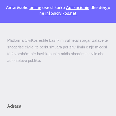
Antarësohu
online
ose shkarko
Aplikacionin
dhe dërgo
në
info@civikos.net
Platforma CiviKos është bashkim vullnetar i organizatave të
shoqërisë civile, të përkushtuara për zhvillimin e një mjedisi
të favorshëm për bashkëpunim midis shoqërisë civile dhe
autoriteteve publike.
Adresa