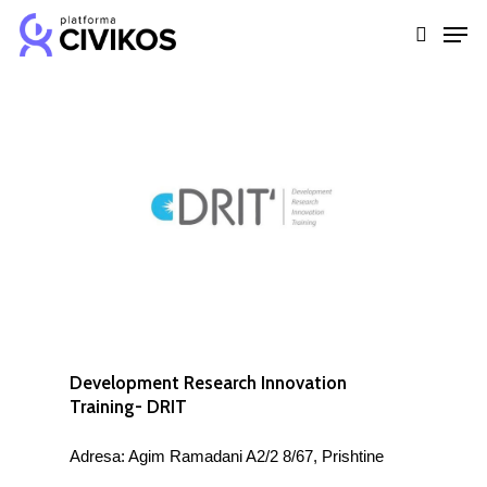
Skip
Men
to
search
Close
main
Menu
content
Development Research Innovation
Training- DRIT
Adresa: Agim Ramadani A2/2 8/67, Prishtine