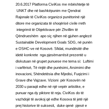
20.6.2017 Platforma CiviKos me mbështetje të
UNKT dhe në bashkëpunim me Qendrat
Rajonale të CiviKos organizoi punëtorinë një
ditore me organizata të shoqërisë civile rreth
integrimit të Objektivave për Zhvillim të
Qëndrueshëm apo siç njihen në gjuhen anglezë
Sustainable Development Goals SDG, në punën
e OSHC-ve në Kosovë. Sfidat, mundësitë dhe
idetë konkrete nga pjesëmarrësit prezentë u
diskutuan në grupet punuese me tema si: Luftimi
i varfërisë, Të rinjtë dhe punësimi, Arsimimi dhe
inovacioni, Shëndetësia dhe Mjedisi, Fuqizimi i
Grave dhe Vajzave. Vizioni për Kosovën në
2030 u paraqit edhe në një vepër artistike, e
punuar nga dy piktore të reja. CiviKos do të
vazhdojë të avokoj që edhe Kosova të jetë një
prej historive të suksesit, duke qenë pjesë e