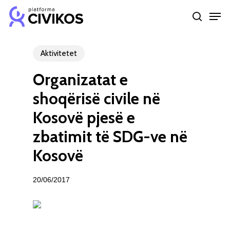
Skip
Men
to
search
Close
main
Menu
content
Aktivitetet
Organizatat e
shoqërisë civile në
Kosovë pjesë e
zbatimit të SDG-ve në
Kosovë
20/06/2017