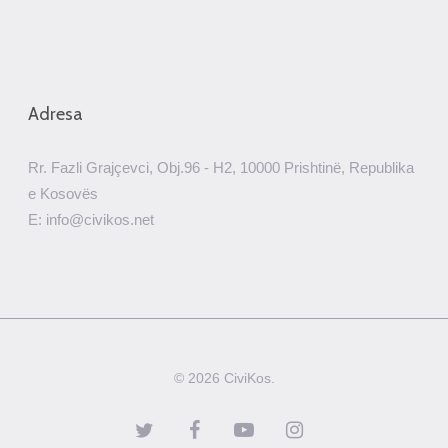
Adresa
Rr. Fazli Grajçevci, Obj.96 - H2, 10000 Prishtinë, Republika
e Kosovës
E: info@civikos.net
© 2026 CiviKos.
twitter
facebook
youtube
instagram