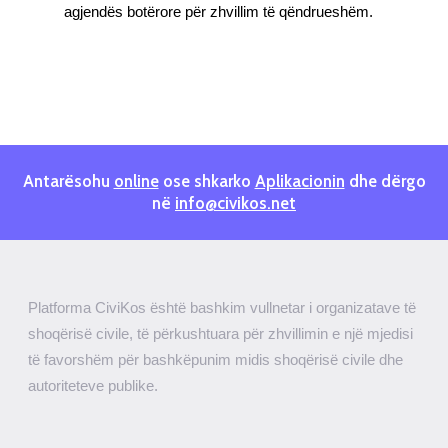
agjendës botërore për zhvillim të qëndrueshëm.
Antarësohu
online
ose shkarko
Aplikacionin
dhe dërgo
në
info@civikos.net
Platforma CiviKos është bashkim vullnetar i organizatave të
shoqërisë civile, të përkushtuara për zhvillimin e një mjedisi
të favorshëm për bashkëpunim midis shoqërisë civile dhe
autoriteteve publike.