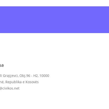
ine
ose shkarko
Aplikacionin
dhe dërgo në
sa
li Grajçevci, Obj.96 - H2, 10000
inë, Republika e Kosovës
o@civikos.net