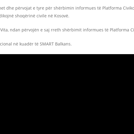
t dhe përvojat e tyre për shërbimin informues të Platforma Civik
ikojnë shoqërinë civile në Kosovë.
ta, ndan përvojën e saj rreth shërbimit informues të Platforma Ci
tucional në kuadër të SMART Balkans.