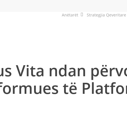
Anëtarët
Strategjia Qeveritare
 Vita ndan përvo
formues të Platf