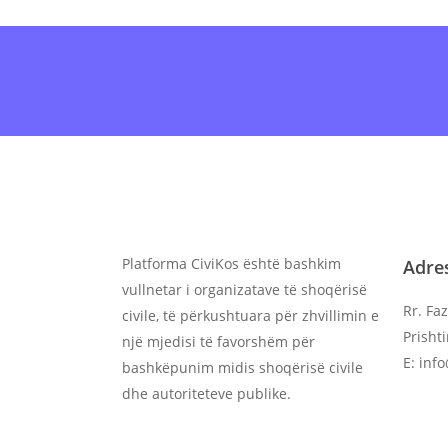
Antarësohu
onl
Platforma CiviKos është bashkim
Adre
vullnetar i organizatave të shoqërisë
Rr. Faz
civile, të përkushtuara për zhvillimin e
Prisht
një mjedisi të favorshëm për
E: inf
bashkëpunim midis shoqërisë civile
dhe autoriteteve publike.