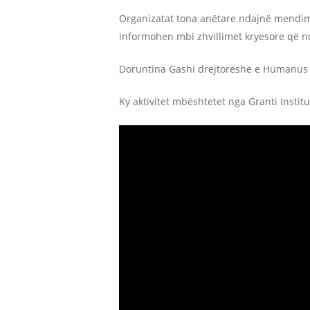
Organizatat tona anëtare ndajnë mendime
informohen mbi zhvillimet kryesore që nd
Doruntina Gashi drejtoreshë e Humanus Vi
Ky aktivitet mbështetet nga Granti Insti