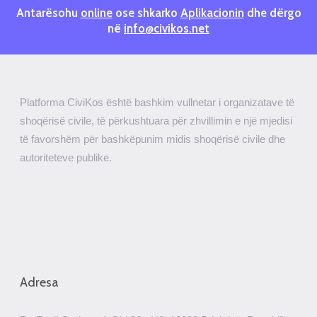
Antarësohu
online
ose shkarko
Aplikacionin
dhe dërgo
në
info@civikos.net
Platforma CiviKos është bashkim vullnetar i organizatave të
shoqërisë civile, të përkushtuara për zhvillimin e një mjedisi
të favorshëm për bashkëpunim midis shoqërisë civile dhe
autoriteteve publike.
Adresa