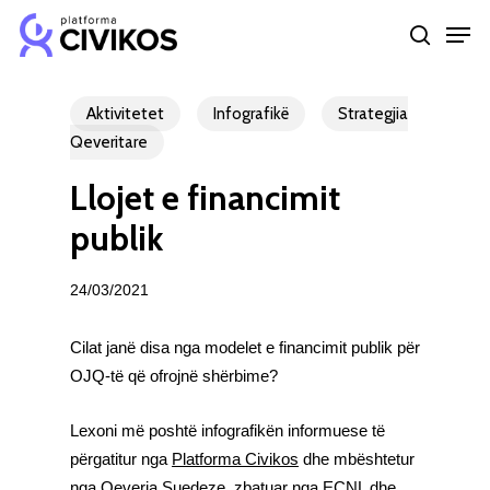
Skip
Men
to
search
Close
main
Menu
content
Aktivitetet
Infografikë
Strategjia
Qeveritare
Llojet e financimit
publik
24/03/2021
Cilat janë disa nga modelet e financimit publik për
OJQ-të që ofrojnë shërbime?
Lexoni më poshtë infografikën informuese të
përgatitur nga
Platforma Civikos
dhe mbështetur
nga Qeveria Suedeze, zbatuar nga
ECNL
dhe