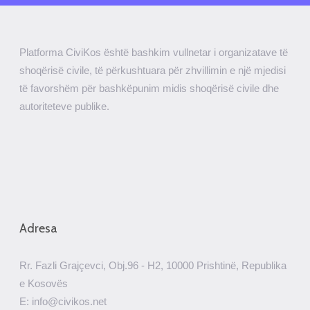
Platforma CiviKos është bashkim vullnetar i organizatave të
shoqërisë civile, të përkushtuara për zhvillimin e një mjedisi
të favorshëm për bashkëpunim midis shoqërisë civile dhe
autoriteteve publike.
Adresa
Rr. Fazli Grajçevci, Obj.96 - H2, 10000 Prishtinë, Republika
e Kosovës
E: info@civikos.net