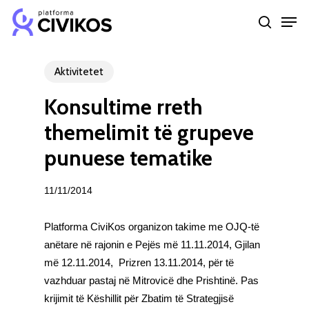
Skip
Men
to
search
Close
main
Menu
content
Aktivitetet
Konsultime rreth
themelimit të grupeve
punuese tematike
11/11/2014
Platforma CiviKos organizon takime me OJQ-të
anëtare në rajonin e Pejës më 11.11.2014, Gjilan
më 12.11.2014, Prizren 13.11.2014, për të
vazhduar pastaj në Mitrovicë dhe Prishtinë. Pas
krijimit të Këshillit për Zbatim të Strategjisë