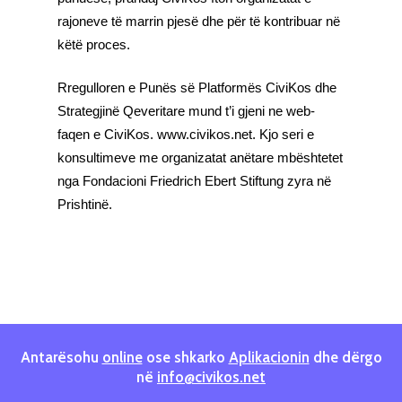
rajoneve të marrin pjesë dhe për të kontribuar në
këtë proces.
Rregulloren e Punës së Platformës CiviKos dhe
Strategjinë Qeveritare mund t’i gjeni ne web-
faqen e CiviKos. www.civikos.net. Kjo seri e
konsultimeve me organizatat anëtare mbështetet
nga Fondacioni Friedrich Ebert Stiftung zyra në
Prishtinë.
Antarësohu
online
ose shkarko
Aplikacionin
dhe dërgo
në
info@civikos.net