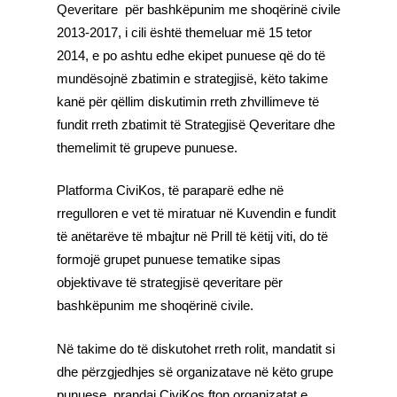
Qeveritare për bashkëpunim me shoqërinë civile
2013-2017, i cili është themeluar më 15 tetor
2014, e po ashtu edhe ekipet punuese që do të
mundësojnë zbatimin e strategjisë, këto takime
kanë për qëllim diskutimin rreth zhvillimeve të
fundit rreth zbatimit të Strategjisë Qeveritare dhe
themelimit të grupeve punuese.
Platforma CiviKos, të paraparë edhe në
rregulloren e vet të miratuar në Kuvendin e fundit
të anëtarëve të mbajtur në Prill të këtij viti, do të
formojë grupet punuese tematike sipas
objektivave të strategjisë qeveritare për
bashkëpunim me shoqërinë civile.
Në takime do të diskutohet rreth rolit, mandatit si
dhe përzgjedhjes së organizatave në këto grupe
punuese, prandaj CiviKos fton organizatat e