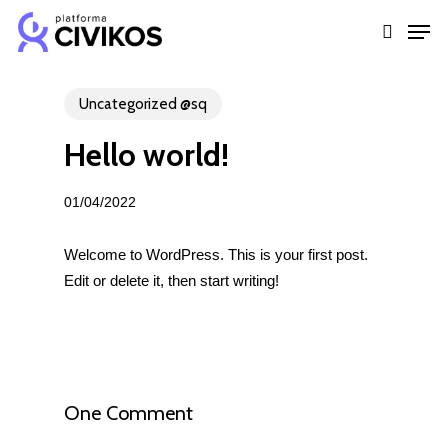
Skip
Men
to
search
Close
main
Menu
content
Uncategorized @sq
Hello world!
01/04/2022
Welcome to WordPress. This is your first post.
Edit or delete it, then start writing!
One Comment