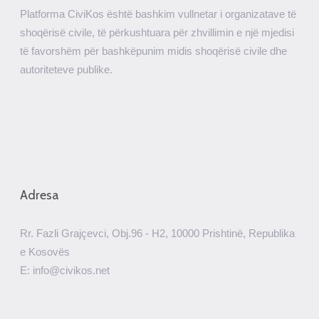
Platforma CiviKos është bashkim vullnetar i organizatave të
shoqërisë civile, të përkushtuara për zhvillimin e një mjedisi
të favorshëm për bashkëpunim midis shoqërisë civile dhe
autoriteteve publike.
Adresa
Rr. Fazli Grajçevci, Obj.96 - H2, 10000 Prishtinë, Republika
e Kosovës
E: info@civikos.net