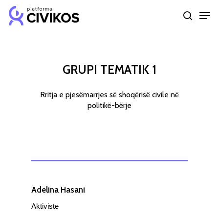
Skip
Men
to
search
Close
main
Menu
content
GRUPI
TEMATIK
1
Rritja
e
pjesëmarrjes
së
shoqërisë
civile
në
politikë-bërje
Adelina Hasani
Aktiviste