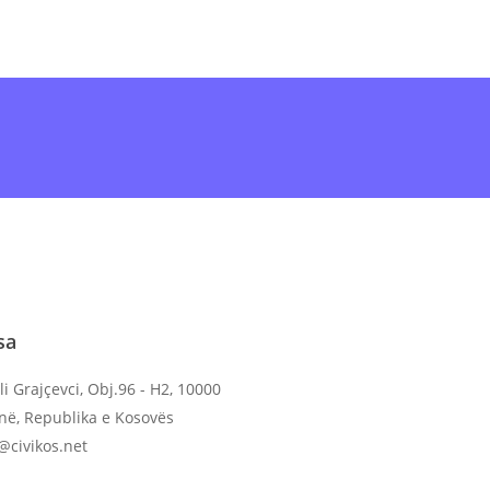
ine
ose shkarko
Aplikacionin
dhe dërgo në
sa
li Grajçevci, Obj.96 - H2, 10000
inë, Republika e Kosovës
o@civikos.net