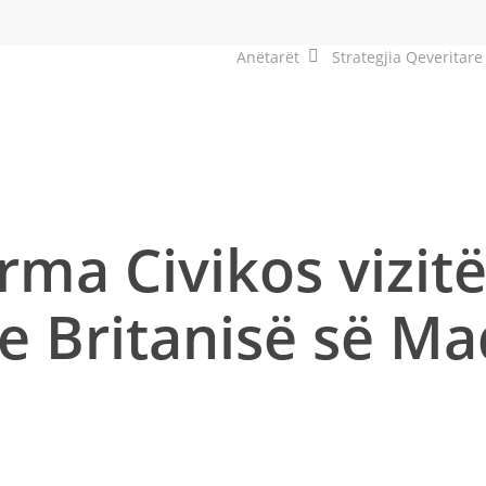
Anëtarët
Strategjia Qeveritare
orma Civikos vizit
 Britanisë së Ma