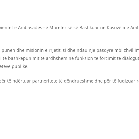
mbientet e Ambasadës së Mbretërisë së Bashkuar në Kosovë me Amb
 punën dhe misionin e rrjetit, si dhe ndau një pasqyrë mbi zhvillime
 të bashkëpunimit të ardhshëm në funksion të forcimit të dialogut
eteve publike.
ër të ndërtuar partneritete të qëndrueshme dhe për të fuqizuar rol