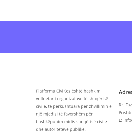
Antarësohu
onl
Platforma CiviKos është bashkim
Adre
vullnetar i organizatave të shoqërisë
Rr. Faz
civile, të përkushtuara për zhvillimin e
Prisht
një mjedisi të favorshëm për
E: inf
bashkëpunim midis shoqërisë civile
dhe autoriteteve publike.