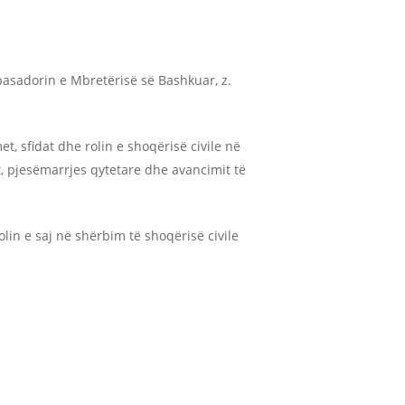
asadorin e Mbretërisë së Bashkuar, z.
t, sfidat dhe rolin e shoqërisë civile në
, pjesëmarrjes qytetare dhe avancimit të
in e saj në shërbim të shoqërisë civile