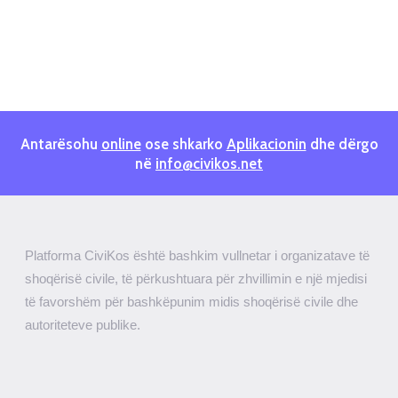
Antarësohu
online
ose shkarko
Aplikacionin
dhe dërgo
në
info@civikos.net
Platforma CiviKos është bashkim vullnetar i organizatave të
shoqërisë civile, të përkushtuara për zhvillimin e një mjedisi
të favorshëm për bashkëpunim midis shoqërisë civile dhe
autoriteteve publike.