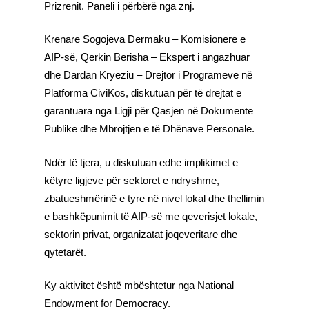
Prizrenit. Paneli i përbërë nga znj.
Krenare Sogojeva Dermaku – Komisionere e
AIP-së, Qerkin Berisha – Ekspert i angazhuar
dhe Dardan Kryeziu – Drejtor i Programeve në
Platforma CiviKos, diskutuan për të drejtat e
garantuara nga Ligji për Qasjen në Dokumente
Publike dhe Mbrojtjen e të Dhënave Personale.
Ndër të tjera, u diskutuan edhe implikimet e
këtyre ligjeve për sektoret e ndryshme,
zbatueshmërinë e tyre në nivel lokal dhe thellimin
e bashkëpunimit të AIP-së me qeverisjet lokale,
sektorin privat, organizatat joqeveritare dhe
qytetarët.
Ky aktivitet është mbështetur nga National
Endowment for Democracy.