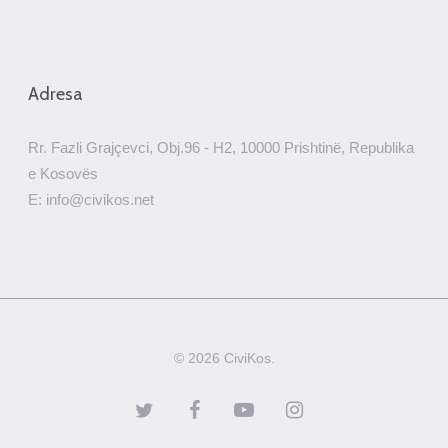
Adresa
Rr. Fazli Grajçevci, Obj.96 - H2, 10000 Prishtinë, Republika
e Kosovës
E: info@civikos.net
© 2026 CiviKos.
twitter
facebook
youtube
instagram