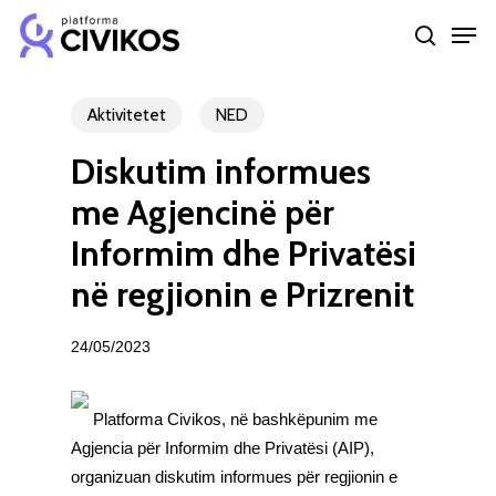
Skip
Men
to
search
Close
main
Menu
content
Aktivitetet
NED
Diskutim informues
me Agjencinë për
Informim dhe Privatësi
në regjionin e Prizrenit
24/05/2023
Platforma Civikos, në bashkëpunim me
Agjencia për Informim dhe Privatësi (AIP),
organizuan diskutim informues për regjionin e