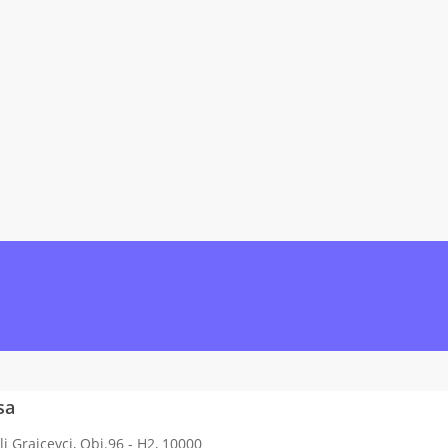
ine
ose shkarko
Aplikacionin
dhe dërgo në
sa
li Grajçevci, Obj.96 - H2, 10000