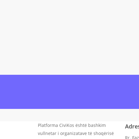
Antarësohu
onl
Platforma CiviKos është bashkim
Adre
vullnetar i organizatave të shoqërisë
Rr. Faz