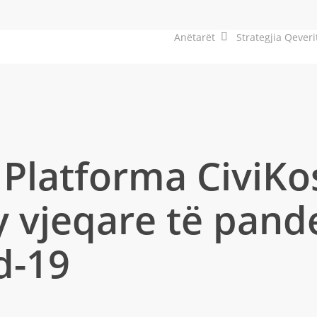
Anëtarët
Strategjia Qeveri
e Platforma CiviKo
y vjeqare të pan
d-19